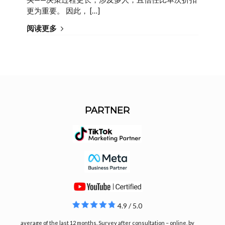
更为重要。 因此， […]
阅读更多
PARTNER
4.9 / 5.0
average of the last 12 months. Survey after consultation – online, by